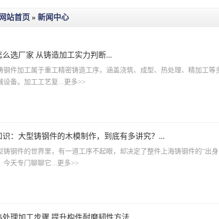
网站首页
»
新闻中心
么选厂家 从铸造加工实力判断...
件加工属于重工精密铸造工序，涵盖浇筑、成型、热处理、精加工等多
设备。加工工艺复...更多>>
件知识：大型铸钢件的木模制作，到底有多讲究？...
钢件的世界里，有一道工序不起眼，却决定了整件上海铸钢件的“出身
今天专门聊聊它...更多>>
处理加工步骤 提升构件耐磨韧性方法...