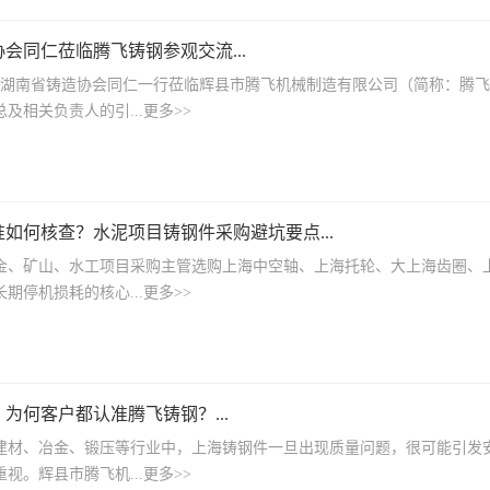
会同仁莅临腾飞铸钢参观交流...
湖南省铸造协会同仁一行莅临辉县市腾飞机械制造有限公司（简称：腾飞
相关负责人的引...更多>>
如何核查？水泥项目铸钢件采购避坑要点...
矿山、水工项目采购主管选购上海中空轴、上海托轮、大上海齿圈、上
期停机损耗的核心...更多>>
为何客户都认准腾飞铸钢？...
、冶金、锻压等行业中，上海铸钢件一旦出现质量问题，很可能引发安
视。辉县市腾飞机...更多>>