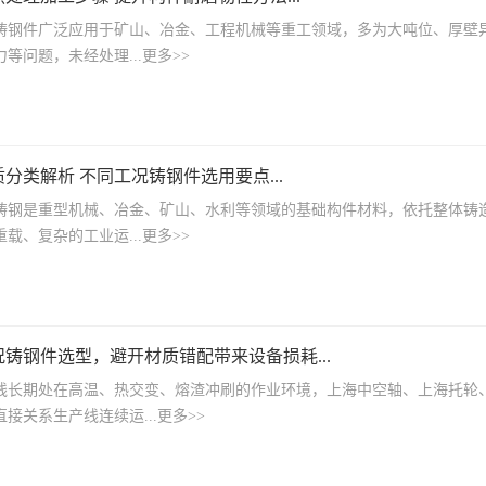
件广泛应用于矿山、冶金、工程机械等重工领域，多为大吨位、厚壁异
等问题，未经处理...更多>>
分类解析 不同工况铸钢件选用要点...
是重型机械、冶金、矿山、水利等领域的基础构件材料，依托整体铸造
载、复杂的工业运...更多>>
铸钢件选型，避开材质错配带来设备损耗...
期处在高温、热交变、熔渣冲刷的作业环境，上海中空轴、上海托轮、
接关系生产线连续运...更多>>