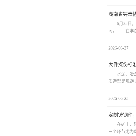
湖南省铸造协
6月25日，
同。 在李总及
2026-06-27
大件探伤标准
水泥、冶金、
质选型是规避长
2026-06-23
定制铸钢件，
在矿山、建材
三个环节尤为重