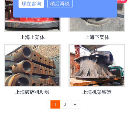
现在咨询
稍后再说
-
上海破碎机配件
上海水工类铸钢件
上海上架体
上海下架体
-
上海铰链
-
上海铰座
-
上海偏心半球（右卧）
-
上海阀盖
上海破碎机动颚
上海机架铸造
-
上海阀体（右卧）
1
2
»
-
上海活门