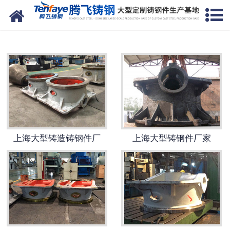
网站首页
上海建材类铸钢件
-
上海大齿轮（大齿圈）
-
上海端盖
-
上海立磨磨盘
上海大型铸造铸钢件厂
上海大型铸钢件厂家
-
上海动臂
-
上海轮带（滚圈）
-
上海中空轴
-
上海摇臂