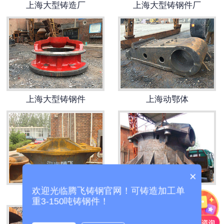
上海大型铸造厂
上海大型铸钢件厂
-
上海托轮
上海冶金类铸钢件
-
上海渣罐
-
上海牌坊
上海大型铸钢件
上海动鄂体
-
上海轴承座
-
上海渣盆
-
上海机身
×
欢迎光临腾飞铸钢官网！可铸造加工单
上海28吨机架
上海机架
上海锻压类铸钢件
重3-150吨铸钢件！
-
上海压力机配件