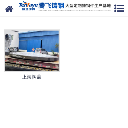
网站首页
上海建材类铸钢件
-
上海大齿轮（大齿圈）
-
上海端盖
-
上海立磨磨盘
上海阀盖
-
上海动臂
-
上海轮带（滚圈）
-
上海中空轴
-
上海摇臂