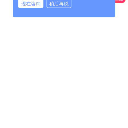
现在咨询
稍后再说
-
上海破碎机配件
上海水工类铸钢件
-
上海铰链
-
上海铰座
-
上海偏心半球（右卧）
-
上海阀盖
-
上海阀体（右卧）
-
上海活门