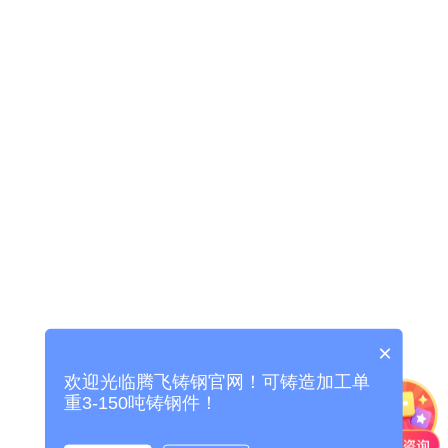
-
上海托轮
上海冶金类铸钢件
-
上海渣罐
-
上海牌坊
-
上海轴承座
-
上海渣盆
-
上海机身
×
欢迎光临腾飞铸钢官网！可铸造加工单
上海锻压类铸钢件
重3-150吨铸钢件！
-
上海压力机配件