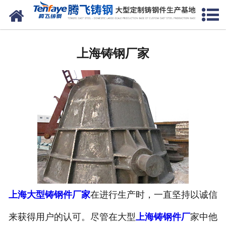
网站首页
上海建材类铸钢件
上海铸钢厂家
-
上海大齿轮（大齿圈）
-
上海端盖
-
上海立磨磨盘
-
上海动臂
-
上海轮带（滚圈）
-
上海中空轴
上海大型铸钢件厂家
在进行生产时，一直坚持以诚信
来获得用户的认可。尽管在大型
上海铸钢件厂
家中他
-
上海摇臂