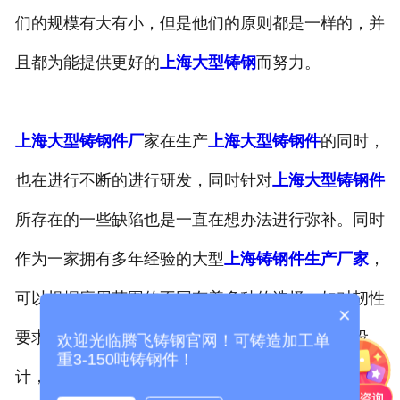
们的规模有大有小，但是他们的原则都是一样的，并
-
上海托轮
且都为能提供更好的
上海大型铸钢
而努力。
上海冶金类铸钢件
-
上海渣罐
上海大型铸钢件厂
家在生产
上海大型铸钢件
的同时，
-
上海牌坊
也在进行不断的进行研发，同时针对
上海大型铸钢件
-
上海轴承座
所存在的一些缺陷也是一直在想办法进行弥补。同时
作为一家拥有多年经验的大型
上海铸钢件生产厂家
，
-
上海渣盆
可以根据应用范围的不同有着多种的选择。如对韧性
-
上海机身
×
要求较高的零件就会采用低合金铸钢的材质进行设
欢迎光临腾飞铸钢官网！可铸造加工单
上海锻压类铸钢件
重3-150吨铸钢件！
计，并且又有很强的实用性，可以在提高零部件损坏
-
上海压力机配件