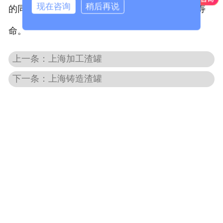
现在咨询
稍后再说
的同时也更大程度的延长大型
上海铸钢件
的使用寿
-
上海破碎机配件
命。
上海水工类铸钢件
上一条：上海加工渣罐
-
上海铰链
下一条：上海铸造渣罐
-
上海铰座
-
上海偏心半球（右卧）
-
上海阀盖
-
上海阀体（右卧）
-
上海活门