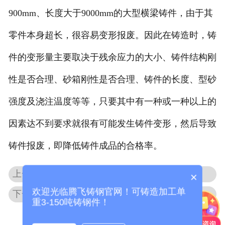
900mm、长度大于9000mm的大型横梁铸件，由于其
-
上海托轮
零件本身超长，很容易变形报废。因此在铸造时，铸
上海冶金类铸钢件
件的变形量主要取决于残余应力的大小、铸件结构刚
-
上海渣罐
性是否合理、砂箱刚性是否合理、铸件的长度、型砂
-
上海牌坊
强度及浇注温度等等，只要其中有一种或一种以上的
-
上海轴承座
因素达不到要求就很有可能发生铸件变形，然后导致
铸件报废，即降低铸件成品的合格率。
-
上海渣盆
-
上海机身
上一条：上海铸造渣罐
×
欢迎光临腾飞铸钢官网！可铸造加工单
下一条：上海端盖加工
上海锻压类铸钢件
重3-150吨铸钢件！
-
上海压力机配件