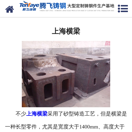
网站首页
上海建材类铸钢件
上海横梁
-
上海大齿轮（大齿圈）
-
上海端盖
-
上海立磨磨盘
-
上海动臂
-
上海轮带（滚圈）
-
上海中空轴
不少
上海横梁
采用了砂型铸造工艺，但是横梁是
一种长型零件，尤其是宽度大于1400mm、高度大于
-
上海摇臂