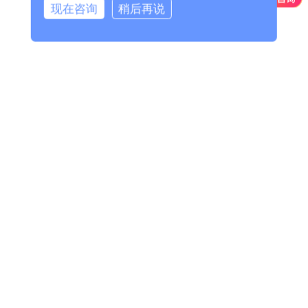
现在咨询
稍后再说
-
上海破碎机配件
上海水工类铸钢件
-
上海铰链
-
上海铰座
-
上海偏心半球（右卧）
-
上海阀盖
-
上海阀体（右卧）
-
上海活门